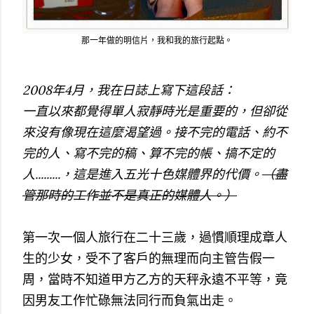
那一年做的明信片，我和我的旅行起點。
2008年4月，我在日誌上寫下這段話：
一直以來都覺得單人寂靜時光是重要的，但卻從
來沒有像現在這麼渴望過。
接不完的電話、約不
完的人、寫不完的稿、算不完的帳、搞不定的
人.........，這是進入五光十色媒體界的代價。
（盡
管那時的工作並不是真正的媒體人。）
第一次一個人旅行在二十三歲，過慣順理成章人
生的少女，受不了客戶的無理而向主管告假一
周，當時不知道甲方乙方的天秤永遠不平等，竟
因男友工作忙碌無法同行而負氣出走。