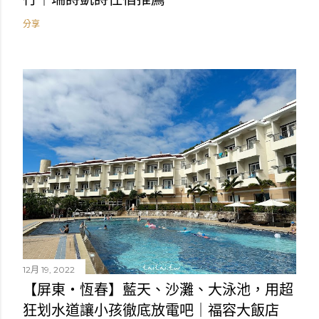
分享
12月 19, 2022
【屏東・恆春】藍天、沙灘、大泳池，用超
狂划水道讓小孩徹底放電吧｜福容大飯店