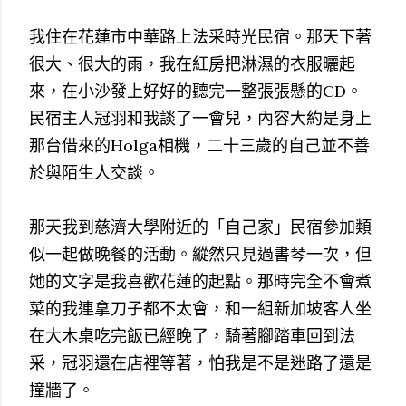
我住在花蓮市中華路上法采時光民宿。那天下著
很大、很大的雨，我在紅房把淋濕的衣服曬起
來，在小沙發上好好的聽完一整張張懸的CD。
民宿主人冠羽和我談了一會兒，內容大約是身上
那台借來的Holga相機，二十三歲的自己並不善
於與陌生人交談。
那天我到慈濟大學附近的「自己家」民宿參加類
似一起做晚餐的活動。縱然只見過書琴一次，但
她的文字是我喜歡花蓮的起點。那時完全不會煮
菜的我連拿刀子都不太會，和一組新加坡客人坐
在大木桌吃完飯已經晚了，騎著腳踏車回到法
采，冠羽還在店裡等著，怕我是不是迷路了還是
撞牆了。