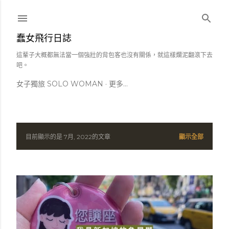
跳到主要內容
蠢女飛行日誌
這輩子大概都無法當一個強壯的背包客也沒有關係，就這樣爛泥翻滾下去
吧。
女子獨旅 SOLO WOMAN
更多…
目前顯示的是 7月, 2022的文章
顯示全部
發
表
文
章