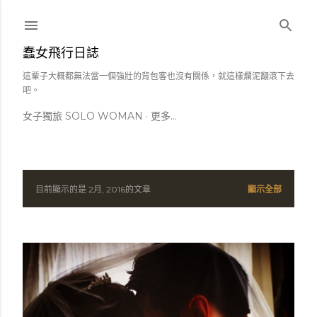
跳到主要內容
蠢女飛行日誌
這輩子大概都無法當一個強壯的背包客也沒有關係，就這樣爛泥翻滾下去
吧。
女子獨旅 SOLO WOMAN
更多…
目前顯示的是 2月, 2016的文章
顯示全部
發
表
文
章