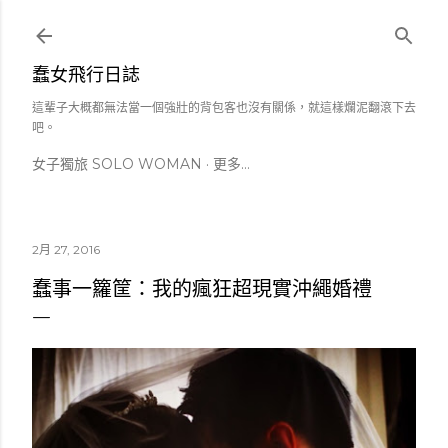
跳到主要內容
蠢女飛行日誌
這輩子大概都無法當一個強壯的背包客也沒有關係，就這樣爛泥翻滾下去
吧。
女子獨旅 SOLO WOMAN
更多…
2月 27, 2016
蠢事一籮筐：我的瘋狂超現實沖繩婚禮