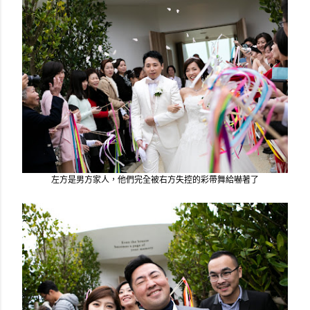
左方是男方家人，他們完全被右方失控的彩帶舞給嚇著了