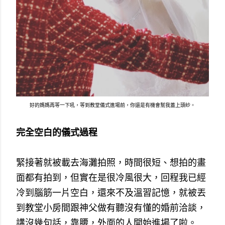
好的媽媽再等一下吼，等到教堂儀式進場前，你還是有機會幫我蓋上頭紗。
完全空白的儀式過程
緊接著就被載去海灘拍照，時間很短、想拍的畫
面都有拍到，但實在是很冷風很大，回程我已經
冷到腦筋一片空白，還來不及溫習記憶，就被丟
到教堂小房間跟神父做有聽沒有懂的婚前洽談，
講沒幾句話，靠腰，外面的人開始進場了啦。