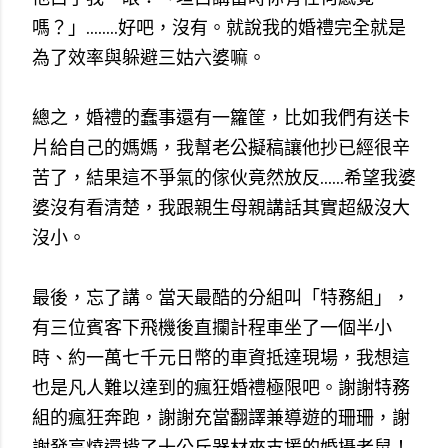
嗎？」........好吧，沒有。就說我的婚禮完全就是
為了效率與躲避三姑六婆嘛。
總之，婚禮的蠢事還有一籮筐，比如我們有送卡
片給自己的媽媽，我幫老公擬稿讓他抄已經很辛
苦了，結果這不爭氣的傢伙竟然放反......希望我婆
婆沒有看清楚，我跟親生母親講話其實超級沒大
沒小。
最後，
忘了講。
當天最酷的分組叫「特務組」，
有三位賓客下飛機後直攔計程車坐了一個半小
時、約一萬七千元日幣的車資抵達現場，我想這
也是凡人難以達到的瘋狂婚禮極限吧。謝謝特務
組的瘋狂奔跑，謝謝充當翻譯兼導遊的珊珊，謝
謝發高燒還揹了十公斤器材來支援的婚攝老鼠！