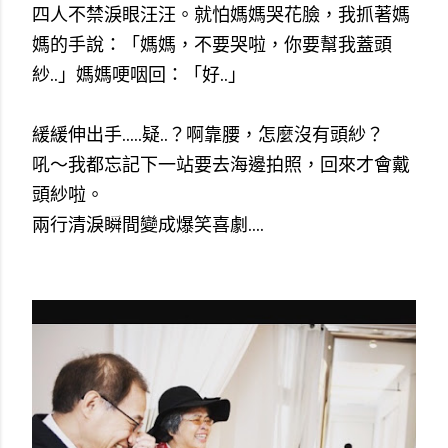
四人不禁
淚眼汪汪。
就怕媽媽哭花臉，我抓著媽
媽的手說：「媽媽，不要哭啦，你要幫我蓋頭
紗..」媽媽哽咽回：「好..」
緩緩伸出手.....疑..？
啊靠腰，怎麼沒有頭紗？
吼～我都忘記下一站要去海邊拍照，回來才會戴
頭紗啦。
兩行清淚瞬間變成爆笑喜劇....