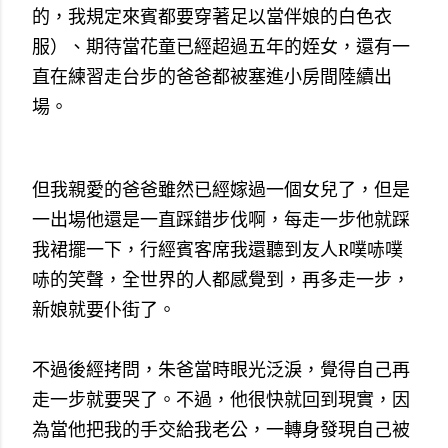
的，我規定來賓都要穿著足以當伴娘的白色衣
服）、期待當花童已經超過五年的姪女，還有一
直在練習走台步的爸爸都被塞進小房間陸續出
場。
但我親愛的爸爸雖然已經嫁過一個女兒了，但是
一出場他還是一直踩錯步伐啊，每走一步他就踩
我裙擺一下，行經賓客席我還聽到友人R噗哧噗
哧的笑聲，全世界的人都感覺到，再多走一步，
新娘就要仆街了。
不過後經拷問，朱爸當時眼光泛淚，覺得自己再
走一步就要哭了。不過，他很快就回到現實，因
為當他把我的手交給我老公，一轉身發現自己被