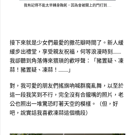
我有記得不能太早轉身鞠躬，因為會被關上的門打到.....
接下來就是少女們最愛的撒花瓣時間了。新人緩
緩步出禮堂，享受親友祝福，何等浪漫時刻.......
我卻聽到角落傳來猥瑣的歡呼聲：「豬置疑、凍
蒜！豬置疑、凍蒜！........」
對，我可愛的朋友們搖旗吶喊群魔亂舞，以至於
這一段我笑到不行，完全沒有合攏嘴的照片，老
公也照出一堆驚恐盯著天空的模樣。（但，好
吧，說實話我喜歡凍蒜這個橋段）