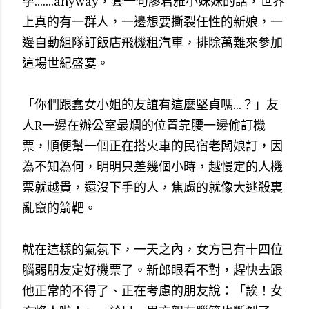
孕.......anyway，套一句廖君雅小妹妹的話，世界
上真的有一群人，一邊想要撕裂任性的新娘，一
邊自動組隊訂飯店飛機租汽車，排除萬難來參加
這場世紀盛宴。
「你們跟蠢女小姐的友誼有這麼堅貞嗎...？」友
人R一邊在辦公室最爛的位置靠腰一邊偷訂機
票，順便幫一個正在搭火車的民宿老闆娘訂，因
為不知為何，明明只差幾個小時，越慢定的人機
票就越貴，還沒下手的人，焦慮的就像大逃殺裏
亂竄的箭靶。
就在這樣的氣氛下，一天之內，女方已有十四位
腦弱朋友定好機票了。新郎眼看不對，趕快去跟
他正常的不得了、正在考慮的朋友說：「誒！女