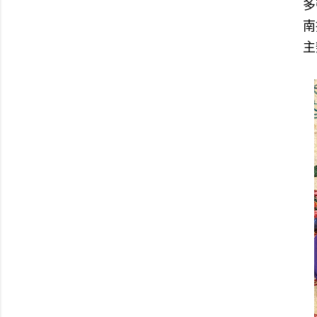
多
南
主