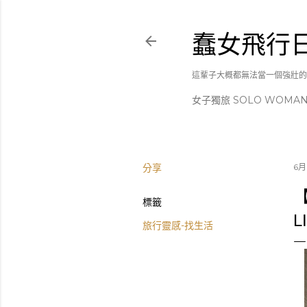
蠢女飛行
這輩子大概都無法當一個強壯的
女子獨旅 SOLO WOMA
分享
6月
標籤
L
旅行靈感-找生活