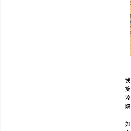
我
雙
涼
購
如