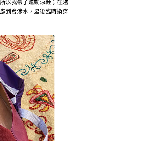
所以我帶了運動涼鞋；在越
慮到會涉水，最後臨時換穿