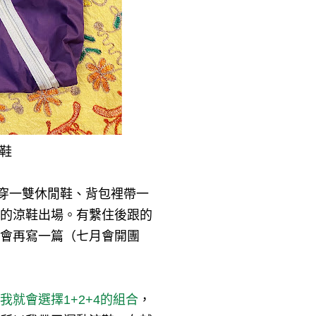
鞋
穿一雙休閒鞋、背包裡帶一
的涼鞋出場。有繫住後跟的
會再寫一篇（七月會開團
就會選擇1+2+4的組合
，