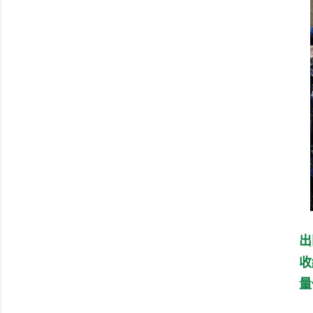
出
收
量