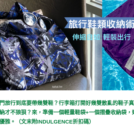
門旅行到底要帶幾雙鞋？行李箱打開好幾雙散亂的鞋子真
納才不狼狽？來，
準備一個輕量鞋袋+一個摺疊收納袋，
優雅。（文末附INDULGENCE折扣碼）