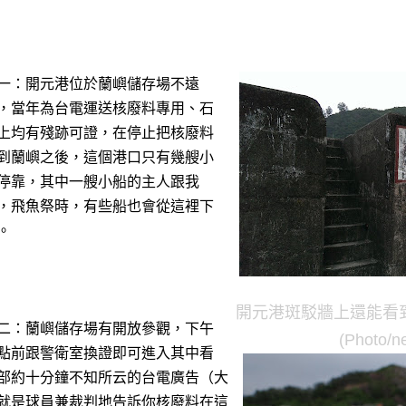
一：開元港位於蘭嶼儲存場不遠
，當年為台電運送核廢料專用、石
上均有殘跡可證，在停止把核廢料
到蘭嶼之後，這個港口只有幾艘小
停靠，其中一艘小船的主人跟我
，飛魚祭時，有些船也會從這裡下
。
開元港斑駁牆上還能看到
二：蘭嶼儲存場有開放參觀，下午
(Photo/
點前跟警衛室換證即可進入其中看
部約十分鐘不知所云的台電廣告（大
就是球員兼裁判地告訴你核廢料在這