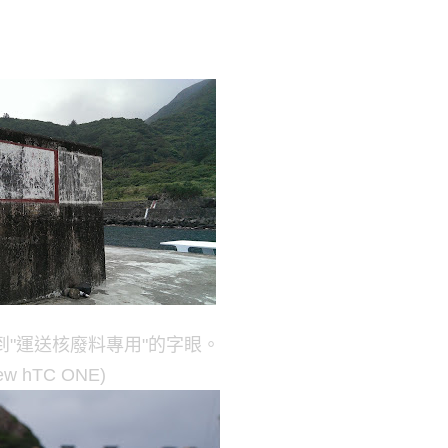
"運送核廢料專用"的字眼。
new hTC ONE)