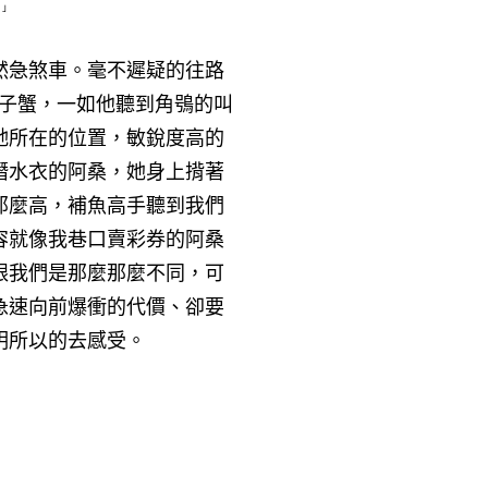
。」
然急煞車。毫不遲疑的往路
椰子蟹，一如他聽到角鴞的叫
牠所在的位置，敏銳度高的
潛水衣的阿桑，她身上揹著
那麼高，補魚高手聽到我們
容就像我巷口賣彩券的阿桑
跟我們是那麼那麼不同，可
急速向前爆衝的代價、卻要
明所以的去感受。