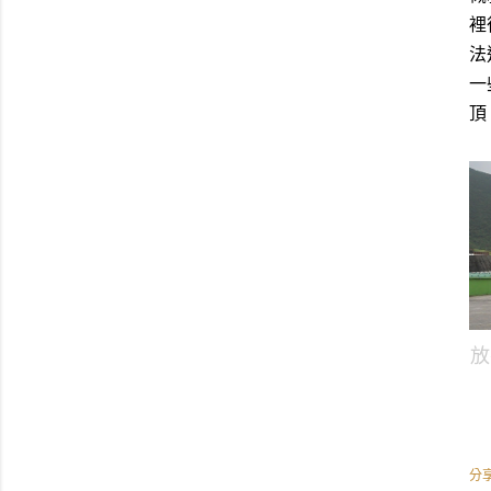
裡
法
一
頂
放
分