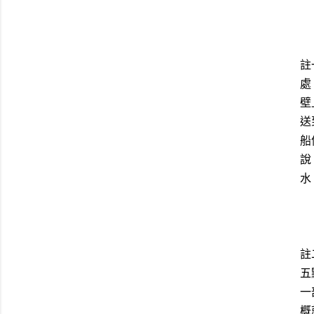
註
處
壁
送
船
說
水
註
五
一
概