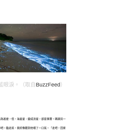
藍眼淚。（取自
BuzzFeed
）
道為甚麼，但，海星星、變成流星，卻是事實。
碼頭另一
隊吧。
臨走前，我好像聽到他嘆了一口氣。
「走吧，回家