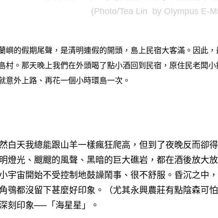
(Photo/Tea Lin by Olympus E-M
蘭嶼的假期尾聲，是清明連假的開頭，島上民宿大客滿。因此，
島村。那天晚上我們在外頭喝了點小酒回到民宿，原住民老闆小
就意外上路、再花一個小時環島一次。
然白天我總能跟山羊一樣瘋狂爬高，但到了夜晚反而卻得
明燈光、颼颼的風聲、黑暗的巨大礁岩，都在酒後放大放
小宇宙開始不受控制地鼓譟鬧事、很不舒服。昏沉之中，
角鴞都沒留下甚麼好印象。（尤其永興農莊有點陰森可怕
深刻印象──
「海星星」。