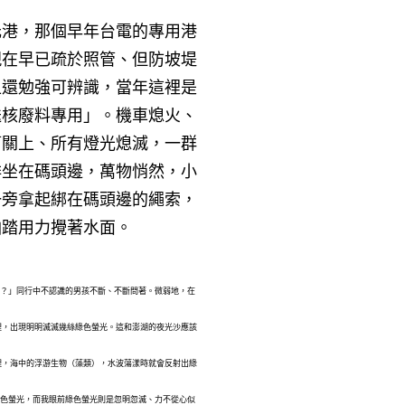
元港，那個早年台電的專用港
現在早已疏於照管、但防坡堤
上還勉強可辨識，當年這裡是
送核廢料專用」
。機車熄火、
筒關上、所有燈光熄滅，一群
排坐在碼頭邊，萬物悄然，小
一旁拿起綁在碼頭邊的繩索，
啪踏用力攪著水面。
？」同行中不認識的男孩不斷、不斷問著。
微弱地，在
裡，出現明明滅滅幾絲綠色螢光。這和澎湖的夜光沙應該
理，海中的浮游生物（藻類），水波蕩漾時就會反射出綠
色螢光，而我眼前
綠色螢光則是忽明忽滅、力不從心似