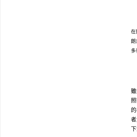
在
朗
多
雖
照
的
者
下