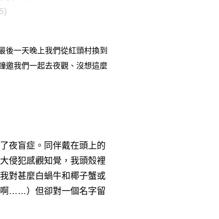
5)
最後一天晚上我們從紅頭村換到
鐘邀我們一起去夜觀、沒想這麼
了夜盲症。同伴戴在頭上的
大侵犯感觀知覺，我頭殼裡
我對甚麼白蝸牛和椰子蟹或
啊
）但卻對一個名字留
……