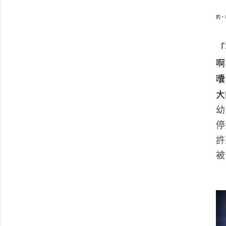
的，
「
啊
囔
大
幼
停
許
被