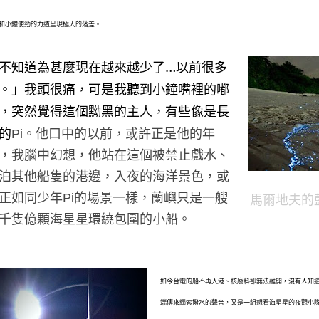
和小鐘使勁的力道呈現極大的落差。
不知道為甚麼現在越來越少了
…
以前很多
。」我頭很痛，可是我聽到小鐘嘴裡的嘟
，
突然覺得這個黝黑的主人，有些像是長
的
Pi
。他口中的以前，或許正是他的年
，我腦中幻想，他站在這個被禁止戲水、
泊其他船隻的港邊，入夜的海洋景色，或
正如同少年
Pi
的場景一樣，蘭嶼只是一艘
馬爾地夫的
千隻億顆海星星環繞包圍的小船。
如今台電的船不再入港、核廢料卻無法離開，沒有人知
端傳來繩索撥水的聲音，又是一組想看海星星的夜觀小