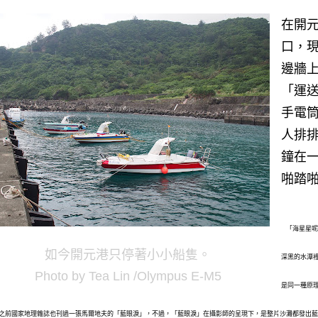
在開
口，
邊牆
「運
手電
人排
鐘在
啪踏
「海星星呢
如今開元港只停著小小船隻。
深黑的水潭
Photo by Tea Lin /Olympus E-M5
是同一種原
之前國家地理雜誌也刊過一張馬爾地夫的
「藍眼淚」，不過，「藍眼淚」在攝影師的呈現下，是整片沙灘都發出藍