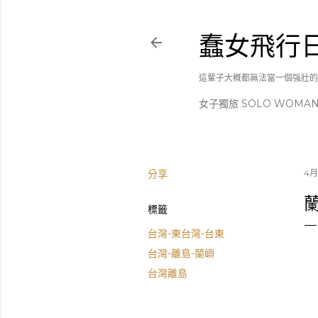
蠢女飛行
這輩子大概都無法當一個強壯的
女子獨旅 SOLO WOMA
分享
4月 
標籤
台灣-東台灣-台東
台灣-離島-蘭嶼
台灣離島