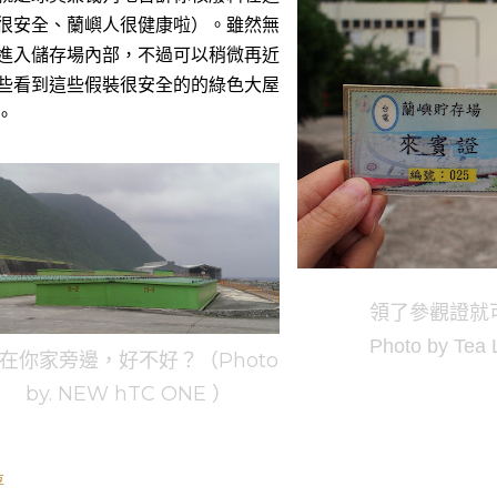
很安全、蘭嶼人很健康啦）。雖然無
進入儲存場內部，不過可以稍微再近
些看到這些假裝很安全的的綠色大屋
。
領了參觀證就
Photo by Tea 
在你家旁邊，好不好？（Photo
by. NEW hTC ONE ）
享