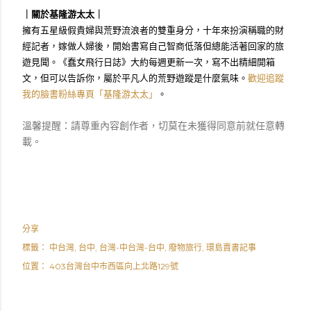
｜關於基隆游太太｜
擁有五星級假貴婦與荒野流浪者的雙重身分，十年來扮演稱職的財
經記者，嫁做人婦後，開始書寫自己智商低落但總能活著回家的旅
遊見聞。《蠢女飛行日誌》大約每週更新一次，寫不出精細開箱
文，但可以告訴你，屬於平凡人的荒野遊蹤是什麼氣味。
歡迎追蹤
我的臉書粉絲專頁「基隆游太太」
。
溫馨提醒：請尊重內容創作者，切莫在未獲得同意前就任意轉
載。
分享
標籤：
中台灣
台中
台灣-中台灣-台中
廢物旅行
環島賣書記事
位置：
403台灣台中市西區向上北路129號