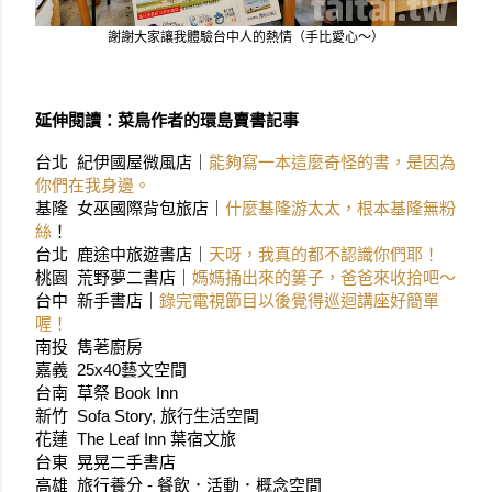
謝謝大家讓我體驗台中人的熱情（手比愛心～）
延伸閱讀：菜鳥作者的環島賣書記事
台北 紀伊國屋微風店
｜
能夠寫一本這麼奇怪的書，是因為
你們在我身邊。
基隆 女巫國際背包旅店
｜
什麼基隆游太太，根本基隆無粉
絲
！
台北 鹿途中旅遊書店｜
天呀，我真的都不認識你們耶！
桃園 荒野夢二書店｜
媽媽捅出來的簍子，爸爸來收拾吧～
台中 新手書店｜
錄完電視節目以後覺得巡迴講座好簡單
喔！
南投 雋荖廚房
嘉義  25x40藝文空間
台南  草祭 Book Inn
新竹  Sofa Story, 旅行生活空間
花蓮  The Leaf Inn 葉宿文旅
台東  晃晃二手書店
高雄  旅行養分 - 餐飲．活動．概念空間