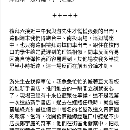
座根本一塊蛋糕～！（吐氣）
＋＋＋＋＋
禮拜六接近中午我與游先生才慌慌張張的出門，
這個週末我們得跑台中、南投兩場，巡迴講座
中，也只有這個禮拜選擇開車出門。跟住在校門
口的學生總是愛遲到的理論相似，開車反而容易
因為自恃彈性高而容易遲到。其他場次我多半提
早半小時抵達，這一場反而在前五分鐘才到。
游先生去找停車位，我急急忙忙的搬著巨大看板
跑進新手書店，推門進去的一瞬間立刻就安心
了，現場已經有十來位聽眾在等候。這不是我第
一次造訪新手書店，過去在媒體任職時，就曾經
寫過綠光計畫這個台中著名的老屋改造文青商圈
的報導。當時，從開發商鍾總經理口中聽過不少
店長鄭宇庭的奇事，他們在街區開發案中，把最