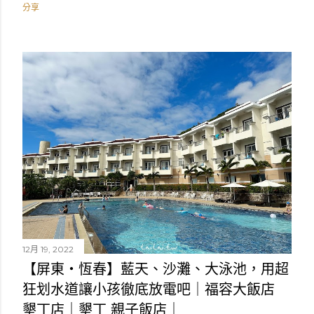
分享
12月 19, 2022
【屏東・恆春】藍天、沙灘、大泳池，用超
狂划水道讓小孩徹底放電吧｜福容大飯店
墾丁店｜墾丁 親子飯店｜