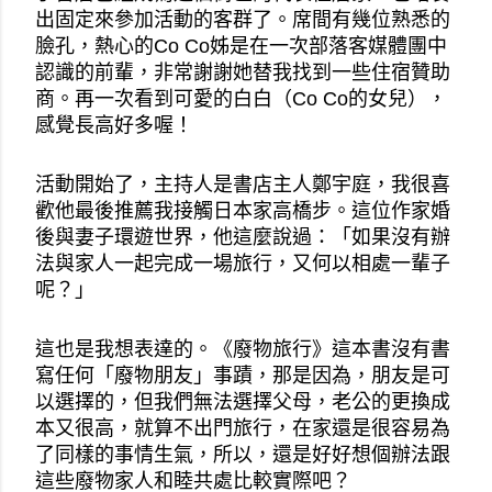
出固定來參加活動的客群了。席間有幾位熟悉的
臉孔，熱心的Co Co姊是在一次部落客媒體團中
認識的前輩，非常謝謝她替我找到一些住宿贊助
商。再一次看到可愛的白白（Co Co的女兒），
感覺長高好多喔！
活動開始了，主持人是書店主人鄭宇庭，我很喜
歡他最後推薦我接觸日本家高橋步。這位作家婚
後與妻子環遊世界，他這麼說過：「如果沒有辦
法與家人一起完成一場旅行，又何以相處一輩子
呢？」
這也是我想表達的。《廢物旅行》這本書沒有書
寫任何「廢物朋友」事蹟，那是因為，朋友是可
以選擇的，但我們無法選擇父母，老公的更換成
本又很高，就算不出門旅行，在家還是很容易為
了同樣的事情生氣，所以，還是好好想個辦法跟
這些廢物家人和睦共處比較實際吧？