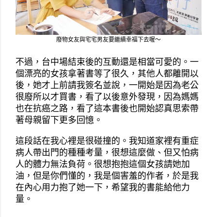
廢物女友與宅宅男友要繼續幸福下去喔～
不過，台中場結束後的互動還是相當可愛的。一
個漂亮的女孩拿著書等了很久，其他人都離開以
後，她才上前請我簽名並說，一開始是因為老公
很廢所以才買書，看了以後意外發現，因為媽媽
也在抗癌之路，看了這本書後也開始認真思索帶
著母親留下更多回憶。
這段話在我心裡是很碰撞的。我知道家裡有重症
病人帶出門的種種考量，很想這麼做、但又怕病
人的體力無法負荷。很想抱抱這個女孩請她加
油，但是你們懂的，我是個害羞的作者，於是我
在內心用力抱了她一下，希望我的書能給他力
量。