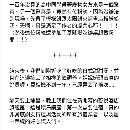
一百年沒見的高中同學帶著廢物女友來是一個驚
喜。另一個驚喜是，竟然有位粉絲，因為沒辦法
到現場，先帶了檸檬餅跟太陽餅來請書店轉送給
我。天啊，真是滿足了作者的虛榮心耶！！！！
（然後這位粉絲還參加了基隆場吃辦桌超鐵粉
耶！！）
＋＋＋＋＋
結束後，我們到附近吃了好吃的日式甜甜圈，並
且在這邊搞丟了相機的鏡頭蓋。話說鏡頭蓋真的
好貴喔，買相機不到一年，已經弄丟了兩次.....
隔天要上埔里，晚上我們住在新開幕的薆悅酒店
旗艦館，這是環島講座中第一次需要住宿，真的
非常感謝支持這場活動的所有旅宿業者，以及居
中牽線的好心媒人們。