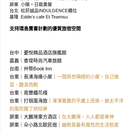
屏東  小陽。日栽書屋
台北  松菸誠品INDULGENCE櫃位 
基隆  Eddie's cafe Et Tiramisu
支持環島賣書計劃的優質旅宿空間
台中
｜薆悅精品酒店旗艦館
嘉義｜香堤時尚汽車旅館
台南｜艸祭Book Inn
台東｜長濱海邊小屋｜
一間與世隔絕的小屋，自己做
菜、聽浪而眠
台東｜南豐鐵花棧
台東｜打個蛋海旅｜
渾渾噩噩的平庸上班族，被太平洋
的風吹醒了烘焙夢
屏東｜大鵬灣東方酒店｜
在大鵬灣，人人都是車神
屏東｜朵小路北歐民宿｜
幽默是最有魔性的生活態度