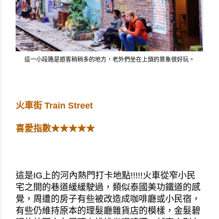
這一小段路是遊客稍稍多的地方，老外們坐在上頭的景象很好玩。
火車街 Train Street
喜愛指數★★★★★
這是IG上的河內熱門打卡地點!!!!!火車從窄小民
宅之間的巷道緩緩駛過，類似泰國美功鐵道的感
覺，周遭的房子有些被改造成咖啡廳或小民宿，
有些仍維持原本的理髮廳雜貨店的模樣，金髮碧