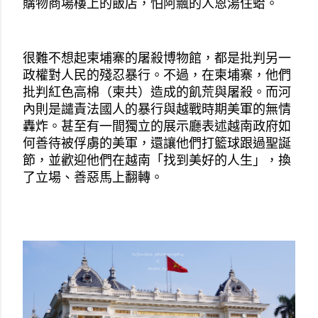
購物商場樓上的飯店，怕阿飄的人恩湯住蛤。
很難不想起柬埔寨的屠殺博物館，都是批判另一
政權對人民的殘忍暴行。不過，在柬埔寨，他們
批判紅色高棉（柬共）造成的飢荒與屠殺。而河
內則是譴責法國人的暴行與越戰時期美軍的無情
轟炸。甚至有一間獨立的展示廳表述越南政府如
何善待被俘虜的美軍，還讓他們打籃球跟過聖誕
節，並歡迎他們在越南「找到美好的人生」，換
了立場、善惡馬上翻轉。