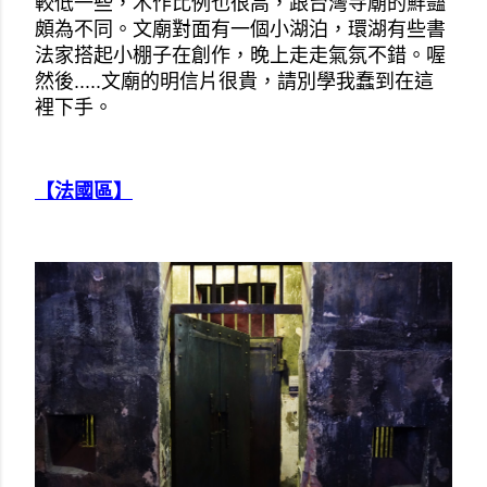
較低一些，木作比例也很高，跟台灣寺廟的鮮豔
頗為不同。文廟對面有一個小湖泊，環湖有些書
法家搭起小棚子在創作，晚上走走氣氛不錯。喔
然後.....文廟的明信片很貴，請別學我蠢到在這
裡下手。
【法國區】