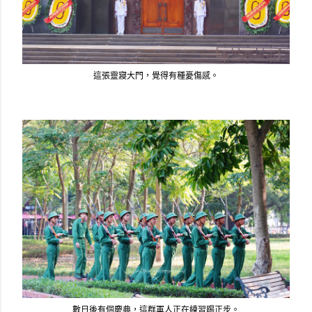
這張靈寢大門，覺得有種憂傷感。
數日後有個慶典，這群軍人正在練習踢正步。