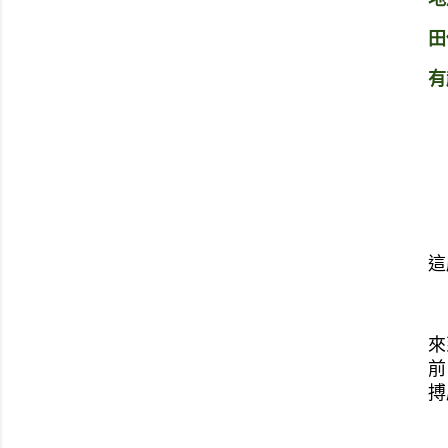
田
有
這
來
前
搏