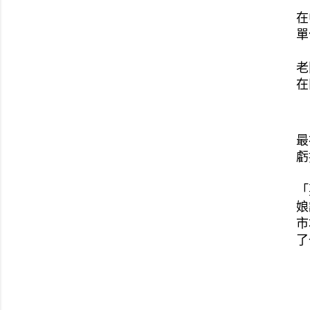
在
單
老
在
最
虧
「
娘
市
了