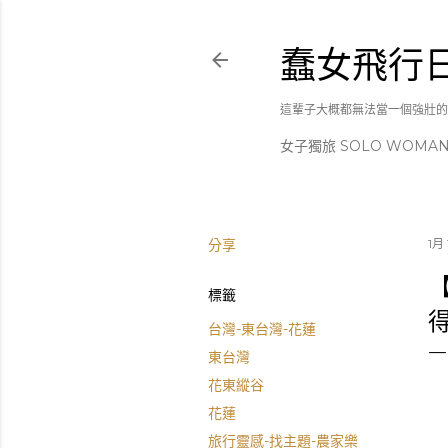
蠢女飛行
這輩子大概都無法當一個強壯的
女子獨旅 SOLO WOMA
分享
1月 
標籤
台灣-東台灣-花蓮
東台灣
花東縱谷
花蓮
旅行靈感-找主題-農家樂