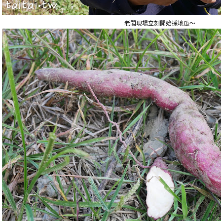
老闆現場立刻開始採地瓜～