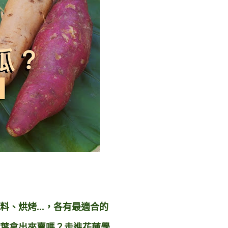
、烘烤...，各有最適合的
葉拿出來賣嗎？
走進花蓮學