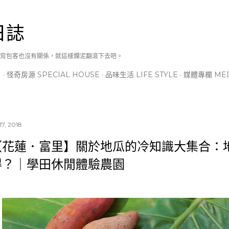
跳到主要內容
日誌
背包客也沒有關係，就這樣爛泥翻滾下去吧。
N
怪奇房源 SPECIAL HOUSE
品味生活 LIFE STYLE
媒體專欄 MED
17, 2018
【花蓮．富里】關於地瓜的冷知識大集合：
得？｜學田休閒體驗農園