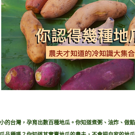
小的台灣，孕育出數百種地瓜。你知道煮粥、油炸、做餡料
瓜品種嗎？你知道其實賣地瓜的農夫，不會把自家的地瓜