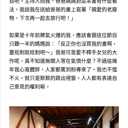
目吧。主持人問我，爸爸媽媽對這本書有什麼看
法。我說我在送給爸爸的書上寫著「親愛的老廢
物，下次再一起去旅行吧！」
如果是十年前脾氣火爆的我，應該會跟這位節目
只聽一半的媽媽說：「反正你也沒買我的書啊，
要抵制就抵制吧～」我爸可是愛不釋手女兒的大
作呢，真不知道無關人等在氣憤什麼？不過這幾
年我心寬體胖，人家都罵到粉專來了，我也不慍
不火，就只是默默的跳出視窗。人人都有表達自
己意見的權利嘛。