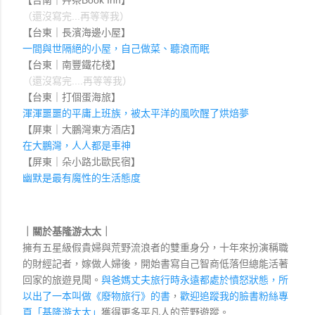
【
台南｜艸祭Book Inn
】
（還沒寫完...再等等我）
【
台東｜長濱海邊小屋
】
一間與世隔絕的小屋，自己做菜、聽浪而眠
【
台東｜南豐鐵花棧
】
（還沒寫完....再等等我）
【
台東｜打個蛋海旅
】
渾渾噩噩的平庸上班族，被太平洋的風吹醒了烘焙夢
【
屏東｜大鵬灣東方酒店
】
在大鵬灣，人人都是車神
【
屏東｜朵小路北歐民宿
】
幽默是最有魔性的生活態度
｜關於基隆游太太｜
擁有五星級假貴婦與荒野流浪者的雙重身分，十年來扮演稱職
的財經記者，嫁做人婦後，開始書寫自己智商低落但總能活著
回家的旅遊見聞。
與爸媽丈夫旅行時永遠都處於憤怒狀態，所
以出了一本叫做
《廢物旅行》的書
，
歡迎追蹤我的臉書粉絲專
頁「基隆游太太」
獲得更多平凡人的荒野遊蹤
。