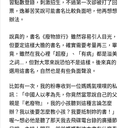
習點數登錄，刺激招生，不過第一次卻被打了回
票，逸蓁苦笑說可能書名比較負面吧，他再想想
辦法。
說真的，書名《廢物旅行》雖然容易引人目光，
但要定這樣大膽的書名，確實需要考量再三，畢
竟，雖然在我心裡「超廢」、「有病」都是溢美
之詞...，但對大眾來說恐怕不是這樣。後來真的
選用這書名，自然也是有些負面聲浪。
比如有一次，我的粉專收到一位媽媽氣噗噗的私
訊：「中國人以孝為先，你竟然當眾說自己的父
親是『老廢物』，我的小孩聽到這種言論怎麼
辦？我以後要怎麼教小孩？我要抵制妳的書！」
喔～想必他是聽了那天我去飛碟電台錄的廣播節