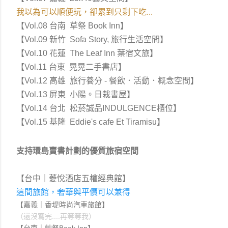
我以為可以順便玩，卻累到只剩下吃...
【Vol.08 台南  草祭 Book Inn
】
【Vol.09 新竹  Sofa Story, 旅行生活空間
】
【Vol.10 花蓮  The Leaf Inn 葉宿文旅
】
【Vol.11 台東  晃晃二手書店
】
【Vol.12 高雄  旅行養分 - 餐飲．活動．概念空間
】
【Vol.13 屏東  小陽。日栽書屋
】
【Vol.14 台北  松菸誠品INDULGENCE櫃位
】
【Vol.15 基隆  Eddie's cafe Et Tiramisu
】
支持環島賣書計劃的優質旅宿空間
【台中
｜薆悅酒店五權經典館
】
這間旅館，奢華與平價可以兼得
【
嘉義｜香堤時尚汽車旅館
】
（還沒寫完....再等等我）