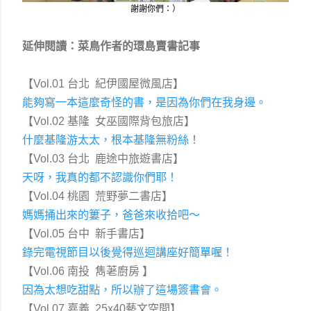
謝謝你們：）
延伸閱讀：菜鳥作者的環島賣書記事
【Vol.01 台北 紀伊國屋微風店】
能夠寫一本這麼奇怪的書，是因為你們在我身邊。
【Vol.02 基隆 女巫國際背包旅店
】
什麼基隆游太太，根本基隆無粉絲
！
【Vol.03 台北 鹿途中旅遊書店
】
天呀，我真的都不認識你們耶！
【
Vol.04
桃園 荒野夢二書店
】
媽媽捅出來的簍子，爸爸來收拾吧～
【
Vol.05
台中 新手書店
】
錄完電視節目以後覺得巡迴講座好簡單喔！
【
Vol.06
南投 雋荖廚房
】
因為太想吃甜點，所以辦了這場簽書會。
【Vol.07 嘉義  25x40藝文空間
】