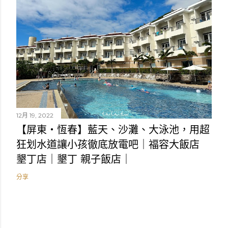
12月 19, 2022
【屏東・恆春】藍天、沙灘、大泳池，用超
狂划水道讓小孩徹底放電吧｜福容大飯店
墾丁店｜墾丁 親子飯店｜
分享