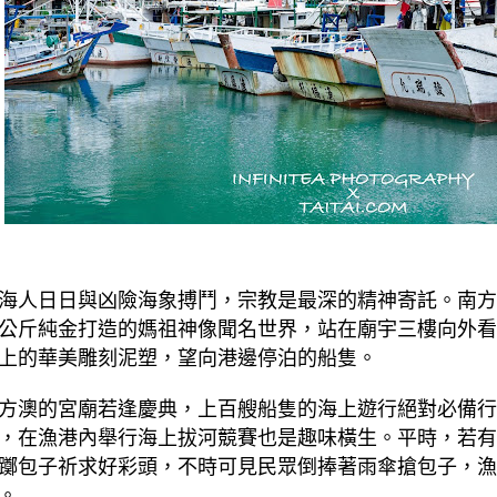
海人日日與凶險海象搏鬥，宗教是最深的精神寄託。南方
公斤純金打造的媽祖神像聞名世界，站在廟宇三樓向外看
上的華美雕刻泥塑，望向港邊停泊的船隻。
方澳的宮廟若逢慶典，上百艘船隻的海上遊行絕對必備行
，在漁港內舉行海上拔河競賽也是趣味橫生。平時，若有
躑包子祈求好彩頭，不時可見民眾倒捧著雨傘搶包子，漁
。