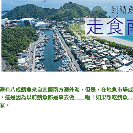
灣有八成鯖魚來自宜蘭南方澳外海，但是，在地魚市場或
，這是因為以前鯖魚都是拿去做＿＿啦！如果想吃鯖魚..
家。