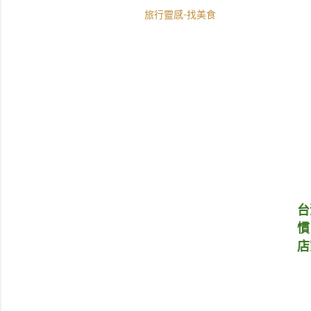
旅行靈感-找美食
台
慣
店