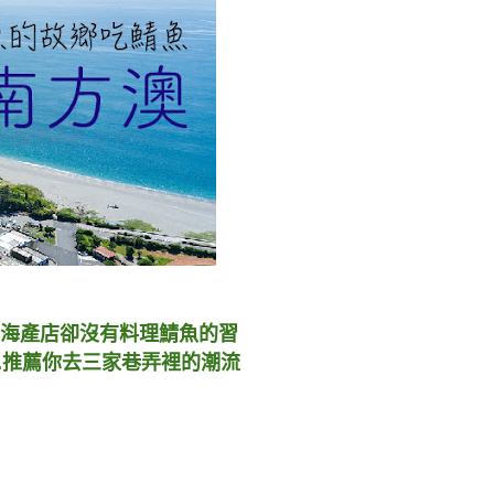
海產店卻沒有料理鯖魚的習
..推薦你去三家巷弄裡的潮流