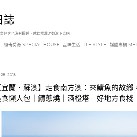
跳到主要內容
日誌
背包客也沒有關係，就這樣爛泥翻滾下去吧。
N
怪奇房源 SPECIAL HOUSE
品味生活 LIFE STYLE
媒體專欄 MED
 28, 2018
【宜蘭．蘇澳】走食南方澳：來鯖魚的故鄉
美食懶人包｜鯖蔥燒｜酒橙塔｜好地方食棧