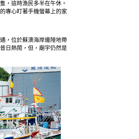
隻，這時漁民多半在午休。
的專心盯著手機螢幕上的家
通，位於蘇澳海岸邊陲地帶
昔日熱鬧，但，
廟宇仍然是