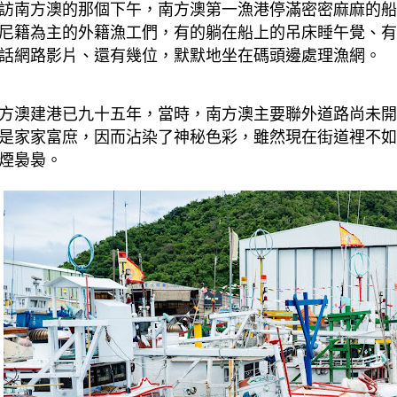
訪南方澳的那個下午，南方澳第一漁港停滿密密麻麻的船
尼籍為主的外籍漁工們，有的躺在船上的吊床睡午覺、有
話網路影片、還有幾位，默默地坐在碼頭邊處理漁網。
方澳建港已九十五年，當時，南方澳主要聯外道路尚未開
是家家富庶，因而沾染了神秘色彩，雖然現在街道裡不如
煙裊裊
。