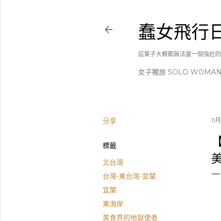
蠢女飛行
這輩子大概都無法當一個強壯的
女子獨旅 SOLO WOMA
分享
11月
標籤
北台灣
台灣-東台灣-宜蘭
宜蘭
東海岸
美食界的地獄使者