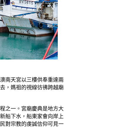
澳南天宮以三樓供奉重達兩
去，媽祖的視線彷彿跨越廟
程之一。宮廟慶典是地方大
新船下水，船東家會向岸上
民對宗教的虔誠信仰可見一