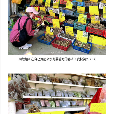
阿敏姐正在自己買起來沒有要管她的客人，我快笑死ＸＤ