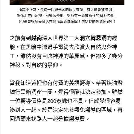
所謂不正常，是指一個觀光客的角度來說，有可能會被嚇到。
想像走在山洞裡，然後旁邊地上突然有一尊被蓋住的躺姿佛像....
（但還是很多泰國人在參拜這尊佛像喔！包括我的嚮導阿敏姐）
之前有到
越南
深入世界第三大洞穴
韓恩洞
的經
驗，在黑暗中透過手電筒去欣賞大自然鬼斧神
工，雖然沒有目眩神迷的華麗感，但卻多了幾分
神秘、對自然的景仰。
當我知道這裡也有
付費的英語嚮導、帶著煤油燈
繞行黑暗洞窟一圈，覺得很酷就決定參加。雖然
一位嚮導價格是200泰銖也不貴，但感覺很容易
湊到人一起。於是決定先參觀免嚮導的區域，再
回過頭來找路人一起分擔嚮導費。