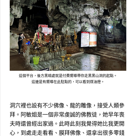
這個平台，後方黑暗處就是付費嚮導帶你走黑黑山洞的起點。
這邊是有嚮導在此駐點的，可以看到煤油燈。
洞穴裡也設有不少佛像、龍的雕像，接受人類參
拜。阿敏姐是一個非常虔誠的佛教徒，她早年喪
夫時還曾經出家過。此時此刻我覺得她比我更開
心，到處走走看看、膜拜佛像、還拿出很多零錢