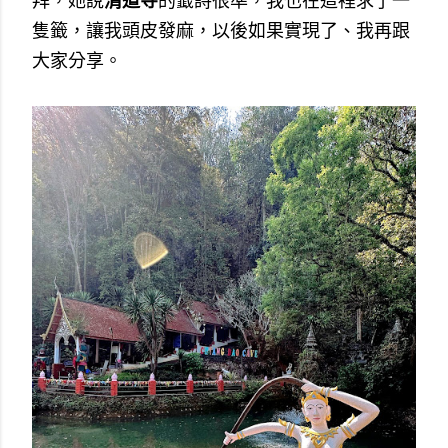
拜，她說
清道寺
的籤詩很準，我也在這裡求了一
隻籤，讓我頭皮發麻，以後如果實現了、我再跟
大家分享。