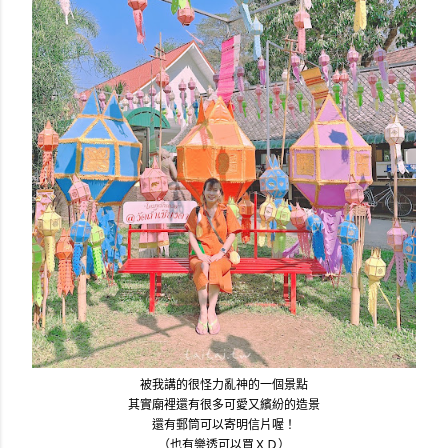
被我講的很怪力亂神的一個景點
其實廟裡還有很多可愛又繽紛的造景
還有郵筒可以寄明信片喔！
（也有樂透可以買ＸＤ）