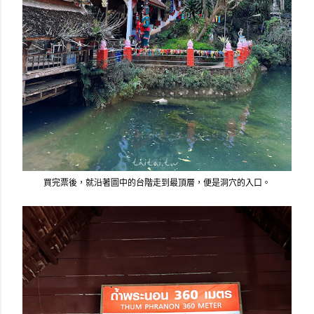
買完票後，就沿著圖中的台階走到最頂層，便是洞穴的入口。