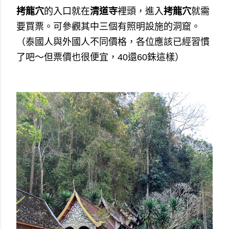
拷龍穴
的入口就在
清道寺
裡頭，進入
拷龍穴
就需
要買票。可參觀其中三個有照明設施的洞窟。
（泰國人與外國人不同價格，各位應該已經習慣
了吧～但票價也很便宜，40還60銖這樣）