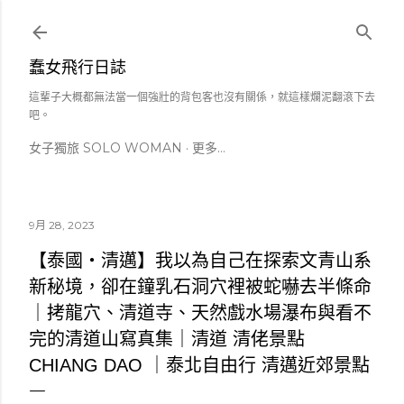
跳到主要內容
蠢女飛行日誌
這輩子大概都無法當一個強壯的背包客也沒有關係，就這樣爛泥翻滾下去
吧。
女子獨旅 SOLO WOMAN
更多…
9月 28, 2023
【泰國・清邁】我以為自己在探索文青山系
新秘境，卻在鐘乳石洞穴裡被蛇嚇去半條命
｜拷龍穴、清道寺、天然戲水場瀑布與看不
完的清道山寫真集｜清道 清佬景點
CHIANG DAO ｜泰北自由行 清邁近郊景點