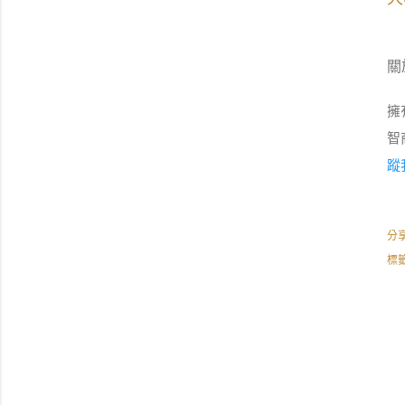
關
擁
智
蹤
分
標