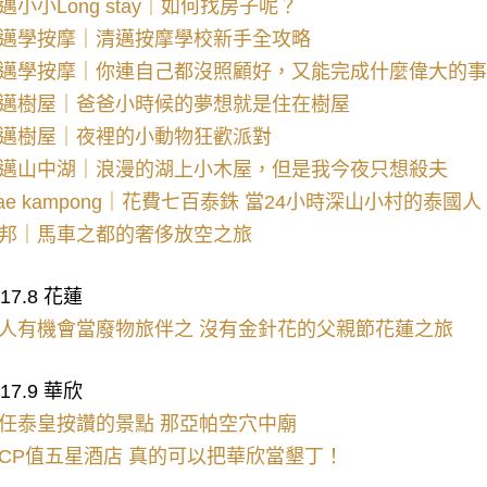
邁小小Long stay｜如何找房子呢？
邁學按摩｜清邁按摩學校新手全攻略
邁學按摩｜你連自己都沒照顧好，又能完成什麼偉大的事
邁樹屋｜爸爸小時候的夢想就是住在樹屋
邁樹屋｜夜裡的小動物狂歡派對
邁山中湖｜浪漫的湖上小木屋，但是我今夜只想殺夫
ae kampong｜花費七百泰銖 當24小時深山小村的泰國人
邦｜馬車之都的奢侈放空之旅
017.8 花蓮
人有機會當廢物旅伴之 沒有金針花的父親節花蓮之旅
017.9 華欣
任泰皇按讚的景點 那亞帕空穴中廟
CP值五星酒店 真的可以把華欣當墾丁！