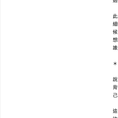
過
此
細
候
想
誰
＊
說
背
己
這