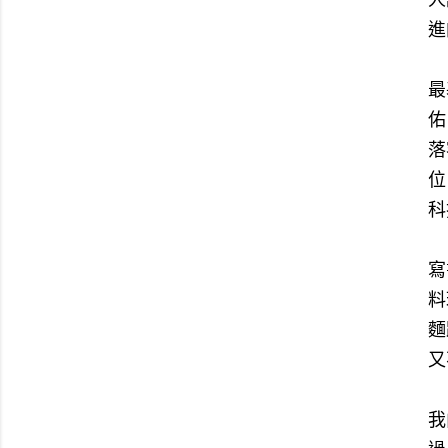
人
進
最
佑
落
位
科
寫
料
麵
又
我