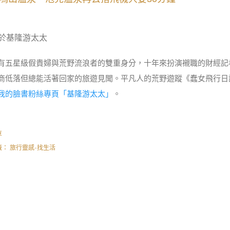
於基隆游太太
有五星級假貴婦與荒野流浪者的雙重身分，十年來扮演襯職的財經記
商低落但總能活著回家的旅遊見聞。平凡人的荒野遊蹤《蠢女飛行日
我的臉書粉絲專頁「基隆游太太」
。
享
籤：
旅行靈感-找生活