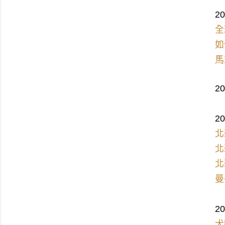
2
全
如
馬
2
2
北
北
北
曼
2
犬