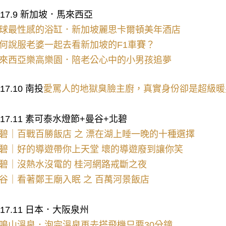
017.9 新加坡．馬來西亞
球最性感的浴缸．新加坡麗思卡爾頓美年酒店
何說服老婆一起去看新加坡的F1車賽？
來西亞樂高樂園．陪老公心中的小男孩追夢
017.10 南投
愛罵人的地獄臭臉主廚，真實身份卻是超級暖
017.11 素可泰水燈節+曼谷+北碧
碧｜百戰百勝飯店 之 漂在湖上睡一晚的十種選擇
碧｜好的導遊帶你上天堂 壞的導遊廢到讓你笑
碧｜沒熱水沒電的 桂河網路戒斷之夜
谷｜看著鄭王廟入眠 之 百萬河景飯店
017.11 日本．大阪泉州
鳴山溫泉．泡完溫泉再去搭飛機只要30分鐘