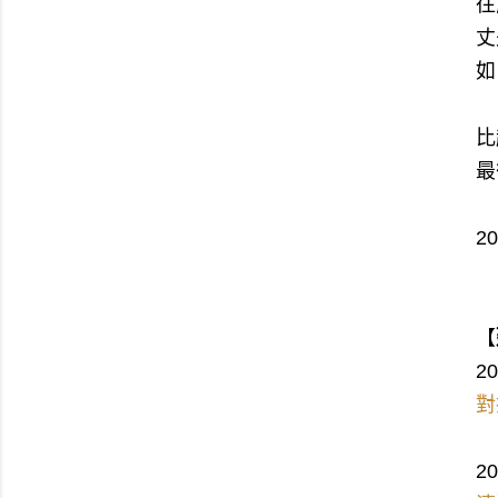
往
丈
如
比
最
2
【
2
對
2