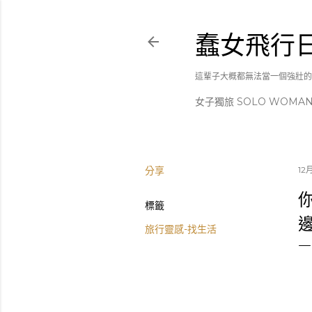
蠢女飛行
這輩子大概都無法當一個強壯的
女子獨旅 SOLO WOMA
分享
12月
標籤
旅行靈感-找生活