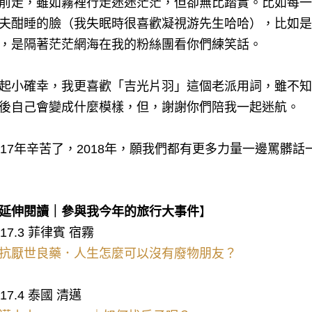
前走，雖如霧裡行走迷迷茫茫，但卻無比踏實。比如每一
夫酣睡的臉（我失眠時很喜歡凝視游先生哈哈），比如是
，是隔著茫茫網海在我的粉絲團看你們練笑話。
起小確幸，我更喜歡「吉光片羽」這個老派用詞，雖不知
後自己會變成什麼模樣，但，謝謝你們陪我一起迷航。
017年辛苦了，2018年，願我們都有更多力量一邊罵髒
延伸閱讀｜參與我今年的旅行大事件
】
017.3 菲律賓 宿霧
抗厭世良藥．人生怎麼可以沒有廢物朋友？
017.4 泰國 清邁