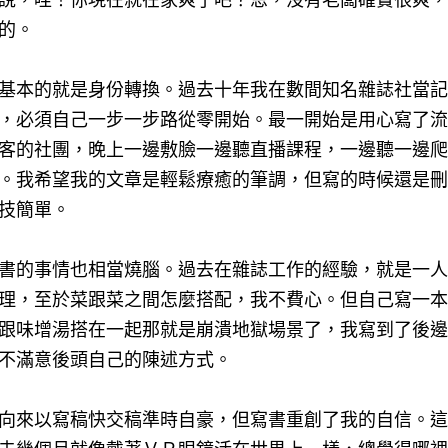
說，哇！你現在就在家爽了吧？恩，沒有老闆確實很爽，
的。
基本的就是身份轉換。過去十年我在數間知名雜誌社當記
，必須自己一步一步路從零開始。最一開始是用心寫了流
客的社團，晚上一邊敷臉一邊聽直播課程，一邊聽一邊爬
。我希望我的文章是輕鬆療癒的筆調，但寫的時候還是刪
技簡單。
書的事情也相當燒腦。
過去在雜誌工作的經驗，就是一人
理，至於菜跟菜之間怎麼搭配，我不費心。
但自己寫一本
跟味增湯搭在一起那就是崩潰地獄場景了，我寫到了後邊
不滿意後頭自己的陳述方式。
向來以寫稿快交稿準時自豪，但寫書重創了我的自信。這